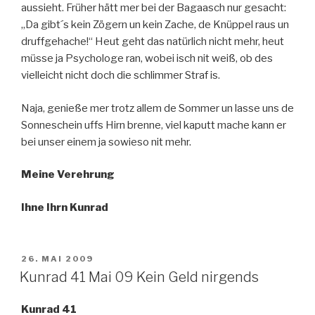
aussieht. Früher hätt mer bei der Bagaasch nur gesacht:
„Da gibt´s kein Zögern un kein Zache, de Knüppel raus un
druffgehache!“ Heut geht das natürlich nicht mehr, heut
müsse ja Psychologe ran, wobei isch nit weiß, ob des
vielleicht nicht doch die schlimmer Straf is.
Naja, genieße mer trotz allem de Sommer un lasse uns de
Sonneschein uffs Hirn brenne, viel kaputt mache kann er
bei unser einem ja sowieso nit mehr.
Meine Verehrung
Ihne Ihrn Kunrad
VERÖFFENTLICHT
26. MAI 2009
AM
Kunrad 41 Mai 09 Kein Geld nirgends
Kunrad 41