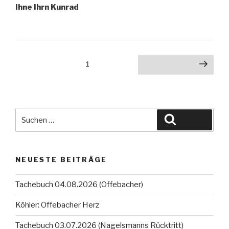
Ihne Ihrn Kunrad
Beitragsnavigation
Seite
1
Nächste Seite
Suche
Suchen
nach:
NEUESTE BEITRÄGE
Tachebuch 04.08.2026 (Offebacher)
Köhler: Offebacher Herz
Tachebuch 03.07.2026 (Nagelsmanns Rücktritt)