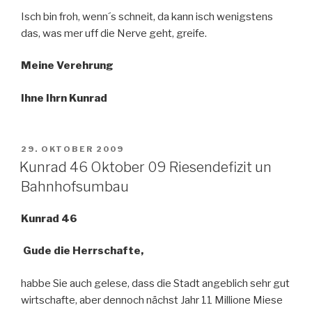
Isch bin froh, wenn´s schneit, da kann isch wenigstens
das, was mer uff die Nerve geht, greife.
Meine Verehrung
Ihne Ihrn Kunrad
VERÖFFENTLICHT
29. OKTOBER 2009
AM
Kunrad 46 Oktober 09 Riesendefizit un
Bahnhofsumbau
Kunrad 46
Gude die Herrschafte,
habbe Sie auch gelese, dass die Stadt angeblich sehr gut
wirtschafte, aber dennoch nächst Jahr 11 Millione Miese