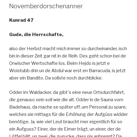
Novemberdorschenanner
Kunrad 47
Gude, die Herrschafte,
also der Herbst macht mich immer so durcheinander, isch
bin in dieser Zeit gar nit in de Reih. Des geht schon bei de
Orwischer Wertschafte los. Beim Hejdo is jetzt e
Woistubb drin un de Abdul war erst en Barracuda, is jetzt
aber ein Bandito. Da sollste noch durchblicke.
Odder im Waldacker, da gibt´s eine neue Ortsdurchfahrt,
die genauso sein soll wie die alt. Odder in de Sauna vom
Badehaus, da mache se später uff, um Personal zu spare,
welches sie mittags für die Erhöhung der Aufgüss widder
benötige. Ja, wie viel Leut braucht mer eigentlich für so
ein Aufguss? Einer, der de Eimer trägt, un einer, der de
Löffel hält, un zwei, die zugucke, dass nix anbrennt? Da