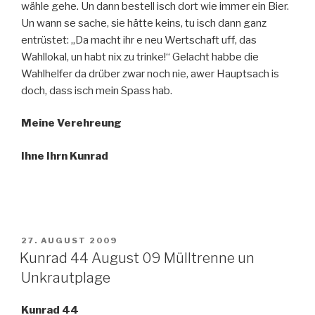
wähle gehe. Un dann bestell isch dort wie immer ein Bier.
Un wann se sache, sie hätte keins, tu isch dann ganz
entrüstet: „Da macht ihr e neu Wertschaft uff, das
Wahllokal, un habt nix zu trinke!“ Gelacht habbe die
Wahlhelfer da drüber zwar noch nie, awer Hauptsach is
doch, dass isch mein Spass hab.
Meine Verehreung
Ihne Ihrn Kunrad
VERÖFFENTLICHT
27. AUGUST 2009
AM
Kunrad 44 August 09 Mülltrenne un
Unkrautplage
Kunrad 44