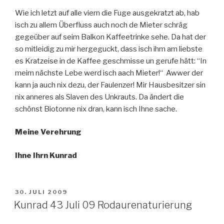
Wie ich letzt auf alle viern die Fuge ausgekratzt ab, hab
isch zu allem Überfluss auch noch de Mieter schräg
gegeüber auf seim Balkon Kaffeetrinke sehe. Da hat der
so mitleidig zu mir hergeguckt, dass isch ihm am liebste
es Kratzeise in de Kaffee geschmisse un gerufe hätt: “In
meim nächste Lebe werd isch aach Mieter!“ Awwer der
kann ja auch nix dezu, der Faulenzer! Mir Hausbesitzer sin
nix anneres als Slaven des Unkrauts. Da ändert die
schönst Biotonne nix dran, kann isch Ihne sache.
Meine Verehrung
Ihne Ihrn Kunrad
VERÖFFENTLICHT
30. JULI 2009
AM
Kunrad 43 Juli 09 Rodaurenaturierung