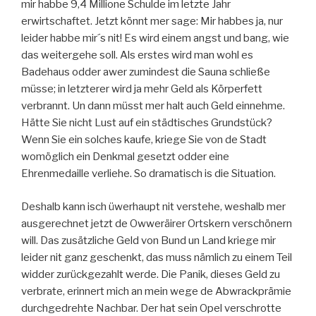
mir habbe 9,4 Millione Schulde im letzte Jahr
erwirtschaftet. Jetzt könnt mer sage: Mir habbes ja, nur
leider habbe mir´s nit! Es wird einem angst und bang, wie
das weitergehe soll. Als erstes wird man wohl es
Badehaus odder awer zumindest die Sauna schließe
müsse; in letzterer wird ja mehr Geld als Körperfett
verbrannt. Un dann müsst mer halt auch Geld einnehme.
Hätte Sie nicht Lust auf ein städtisches Grundstück?
Wenn Sie ein solches kaufe, kriege Sie von de Stadt
womöglich ein Denkmal gesetzt odder eine
Ehrenmedaille verliehe. So dramatisch is die Situation.
Deshalb kann isch üwerhaupt nit verstehe, weshalb mer
ausgerechnet jetzt de Owweräirer Ortskern verschönern
will. Das zusätzliche Geld von Bund un Land kriege mir
leider nit ganz geschenkt, das muss nämlich zu einem Teil
widder zurückgezahlt werde. Die Panik, dieses Geld zu
verbrate, erinnert mich an mein wege de Abwrackprämie
durchgedrehte Nachbar. Der hat sein Opel verschrotte