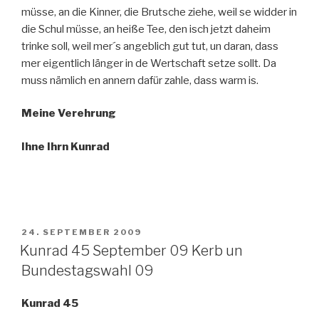
müsse, an die Kinner, die Brutsche ziehe, weil se widder in
die Schul müsse, an heiße Tee, den isch jetzt daheim
trinke soll, weil mer´s angeblich gut tut, un daran, dass
mer eigentlich länger in de Wertschaft setze sollt. Da
muss nämlich en annern dafür zahle, dass warm is.
Meine Verehrung
Ihne Ihrn Kunrad
VERÖFFENTLICHT
24. SEPTEMBER 2009
AM
Kunrad 45 September 09 Kerb un
Bundestagswahl 09
Kunrad 45