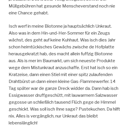
Müllgebühren hat gesunde Menscheverstand noch nie
eine Chance gehabt.
Isch werf in meine Biotonne ja hauptsächlich Unkraut.
Also was in dem Hin-und-Her-Sommer für ein Zeugs
wächst, des geht auf keine Kuhhaut. Was isch dies Jahr
schon heimtückisches Gewächs zwische de Hofplatte
herausgekratzt hab, des macht allein fuffzig Biotonne
aus. Als is mer im Baumarkt, um sich neueste Produkte
wege dem Mistunkraut anzuschaffe. Erst hat isch so ein
Kratzeise, dann einen Stiel mit einer spitz zulaufenden
Drahtbürst un dann einen kleine Gas-Flammewerfer. 14
Tag später war de ganze Dreck widder da. Dann hab isch
Essigwasser druffgeschütt, mit lauwarmem Salzwasser
gegosse un schließlich tausend Flüch gege de Himmel
geschickt. Was soll isch Ihne sage? Pustekuchen. Da hilft
nix. Alles is vergänglich, nur Unkraut das bleibt
lebenslänglich!