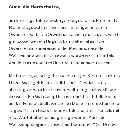
Gude, die Herrschafte,
am Sonntag stehe 2 wichtige Ereignisse an. Erstens die
Bundestagswahl, un zweitens, wichtiger noch, die
Oweräirer Kerb. Die Orwischer sache natürlich, das würd
gut passe, weil ein Unglück käm selten allein. Die
Oweräirer sin annererseits der Meinung, dass der
Wahltermin absichtlich gewählt worde wär, um mittels
der Kerb eine positive Grundstimmung auszunutzen.
Mir is des egal, isch geh sowieso uff jed Kerb im Umkreis.
Un zur Wahl geh isch natürlich auch. Dies Jahr is es
allerdings besonders schwer, weil mer gar nit weiß, was
die wolle. Ein Wahlkampf hab isch nicht feststelle könne,
un des Fernsehduell zwische de Merkel un em Steinmeier
is gewiß nit mit Säbel oder Pistole, sondern allenfalls mit
rosa Wattebällscher ausgetrage worde. Auch die
Wahlkampfslogans „Unser Land kann mehr“ (SPD) oder