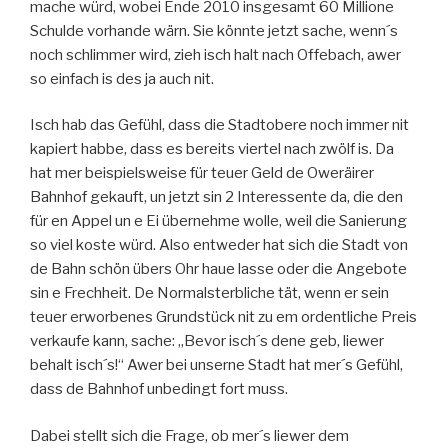
mache würd, wobei Ende 2010 insgesamt 60 Millione
Schulde vorhande wärn. Sie könnte jetzt sache, wenn´s
noch schlimmer wird, zieh isch halt nach Offebach, awer
so einfach is des ja auch nit.
Isch hab das Gefühl, dass die Stadtobere noch immer nit
kapiert habbe, dass es bereits viertel nach zwölf is. Da
hat mer beispielsweise für teuer Geld de Oweräirer
Bahnhof gekauft, un jetzt sin 2 Interessente da, die den
für en Appel un e Ei übernehme wolle, weil die Sanierung
so viel koste würd. Also entweder hat sich die Stadt von
de Bahn schön übers Ohr haue lasse oder die Angebote
sin e Frechheit. De Normalsterbliche tät, wenn er sein
teuer erworbenes Grundstück nit zu em ordentliche Preis
verkaufe kann, sache: „Bevor isch´s dene geb, liewer
behalt isch´s!“ Awer bei unserne Stadt hat mer´s Gefühl,
dass de Bahnhof unbedingt fort muss.
Dabei stellt sich die Frage, ob mer´s liewer dem