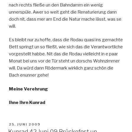
nach rechts fließe un den Bahndamm ein wenig
unnerspüle. Awer so weit geht die Renaturierung dann
doch nit, dass mer am End die Natur mache lässt, was se
will.
Es bleibt nur zu hoffe, dass die Rodau quasi ins gemachte
Bett springt un so fließt, wie sich das die Verantwortliche
vorgestellt habbe. Nit das die Rodau vielleicht in e paar
Monat bei uns vor de Tür steht un dorschs Wohnzimmer
will. Da würd dann Rödermark wirklich ganz schön die
Bach enunner gehe!
Meine Verehrung
Ihne Ihrn Kunrad
VERÖFFENTLICHT
25. JUNI 2009
AM
Kunrad 42 Juni 09 Brückefest un