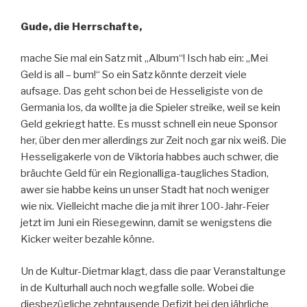
Gude, die Herrschafte,
mache Sie mal ein Satz mit „Album“! Isch hab ein: „Mei
Geld is all – bum!“ So ein Satz könnte derzeit viele
aufsage. Das geht schon bei de Hesseligiste von de
Germania los, da wollte ja die Spieler streike, weil se kein
Geld gekriegt hatte. Es musst schnell ein neue Sponsor
her, über den mer allerdings zur Zeit noch gar nix weiß. Die
Hesseligakerle von de Viktoria habbes auch schwer, die
bräuchte Geld für ein Regionalliga-taugliches Stadion,
awer sie habbe keins un unser Stadt hat noch weniger
wie nix. Vielleicht mache die ja mit ihrer 100-Jahr-Feier
jetzt im Juni ein Riesegewinn, damit se wenigstens die
Kicker weiter bezahle könne.
Un de Kultur-Dietmar klagt, dass die paar Veranstaltunge
in de Kulturhall auch noch wegfalle solle. Wobei die
diesbezügliche zehntausende Defizit bei den jährliche