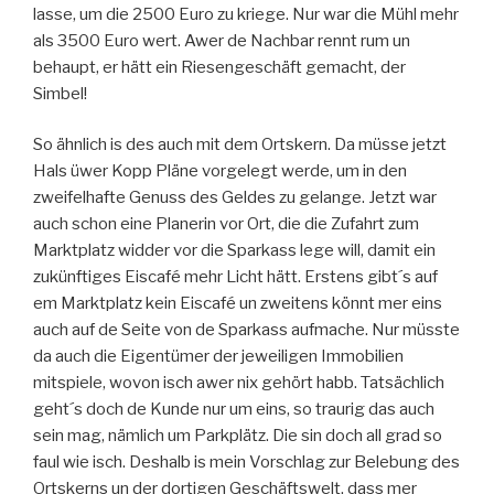
lasse, um die 2500 Euro zu kriege. Nur war die Mühl mehr
als 3500 Euro wert. Awer de Nachbar rennt rum un
behaupt, er hätt ein Riesengeschäft gemacht, der
Simbel!
So ähnlich is des auch mit dem Ortskern. Da müsse jetzt
Hals üwer Kopp Pläne vorgelegt werde, um in den
zweifelhafte Genuss des Geldes zu gelange. Jetzt war
auch schon eine Planerin vor Ort, die die Zufahrt zum
Marktplatz widder vor die Sparkass lege will, damit ein
zukünftiges Eiscafé mehr Licht hätt. Erstens gibt´s auf
em Marktplatz kein Eiscafé un zweitens könnt mer eins
auch auf de Seite von de Sparkass aufmache. Nur müsste
da auch die Eigentümer der jeweiligen Immobilien
mitspiele, wovon isch awer nix gehört habb. Tatsächlich
geht´s doch de Kunde nur um eins, so traurig das auch
sein mag, nämlich um Parkplätz. Die sin doch all grad so
faul wie isch. Deshalb is mein Vorschlag zur Belebung des
Ortskerns un der dortigen Geschäftswelt, dass mer