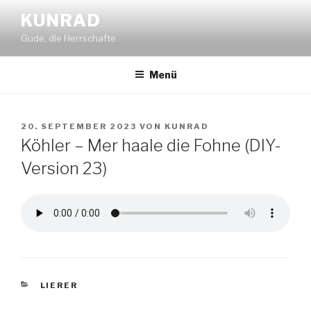
Zum
KUNRAD
Inhalt
Gude, die Herrschafte
springen
Menü
VERÖFFENTLICHT
20. SEPTEMBER 2023
VON
KUNRAD
AM
Köhler – Mer haale die Fohne (DIY-
Version 23)
KATEGORIEN
LIERER