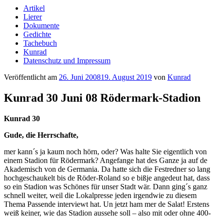
Artikel
Lierer
Dokumente
Gedichte
Tachebuch
Kunrad
Datenschutz und Impressum
Veröffentlicht am
26. Juni 2008
19. August 2019
von
Kunrad
Kunrad 30 Juni 08 Rödermark-Stadion
Kunrad 30
Gude, die Herrschafte,
mer kann´s ja kaum noch hörn, oder? Was halte Sie eigentlich von
einem Stadion für Rödermark? Angefange hat des Ganze ja auf de
Akademisch von de Germania. Da hatte sich die Festredner so lang
hochgeschaukelt bis de Röder-Roland so e bißje angedeut hat, dass
so ein Stadion was Schönes für unser Stadt wär. Dann ging´s ganz
schnell weiter, weil die Lokalpresse jeden irgendwie zu diesem
Thema Passende interviewt hat. Un jetzt ham mer de Salat! Erstens
weiß keiner, wie das Stadion aussehe soll – also mit oder ohne 400-