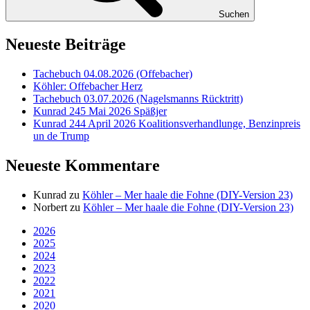
Suchen
Neueste Beiträge
Tachebuch 04.08.2026 (Offebacher)
Köhler: Offebacher Herz
Tachebuch 03.07.2026 (Nagelsmanns Rücktritt)
Kunrad 245 Mai 2026 Späßjer
Kunrad 244 April 2026 Koalitionsverhandlunge, Benzinpreis
un de Trump
Neueste Kommentare
Kunrad
zu
Köhler – Mer haale die Fohne (DIY-Version 23)
Norbert
zu
Köhler – Mer haale die Fohne (DIY-Version 23)
2026
2025
2024
2023
2022
2021
2020