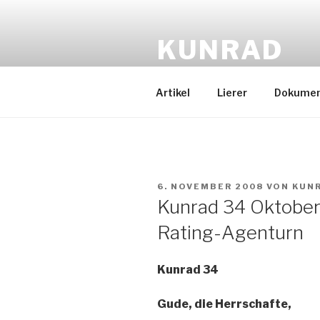
Zum
Inhalt
KUNRAD
springen
Gude, die Herrschafte
Artikel
Lierer
Dokume
VERÖFFENTLICHT
6. NOVEMBER 2008
VON
KUN
AM
Kunrad 34 Oktober
Rating-Agenturn
Kunrad 34
Gude, die Herrschafte,