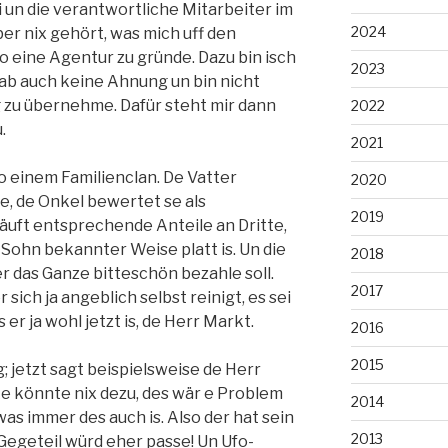
 un die verantwortliche Mitarbeiter im
2024
ber nix gehört, was mich uff den
 eine Agentur zu gründe. Dazu bin isch
2023
hab auch keine Ahnung un bin nicht
g zu übernehme. Dafür steht mir dann
2022
.
2021
o einem Familienclan. De Vatter
2020
e, de Onkel bewertet se als
2019
äuft entsprechende Anteile an Dritte,
 Sohn bekannter Weise platt is. Un die
2018
 das Ganze bitteschön bezahle soll.
2017
sich ja angeblich selbst reinigt, es sei
 er ja wohl jetzt is, de Herr Markt.
2016
2015
; jetzt sagt beispielsweise de Herr
nke könnte nix dezu, des wär e Problem
2014
was immer des auch is. Also der hat sein
2013
Gegeteil würd eher passe! Un Ufo-