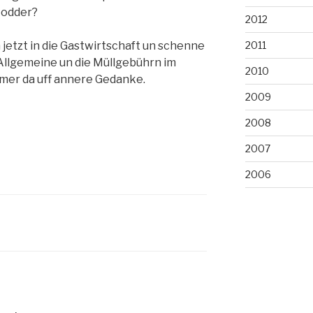
, odder?
2012
 jetzt in die Gastwirtschaft un schenne
2011
Allgemeine un die Müllgebührn im
2010
mer da uff annere Gedanke.
2009
2008
2007
2006