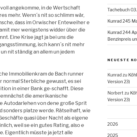
ir voll angekomme, in de Wertschaft
Tachebuch 03.
res mehr. Wenn´s nit so schlimm wär,
Kunrad 245 Ma
nsche, dass im Orwischer Enteweiher e
damit mer wenigstens widder über die
Kunrad 244 Apr
. Eine Krise jagt ja bei uns die
Benzinpreis u
gangsstimmung, isch kann´s nit mehr
n un nit ständig an allem un jedem
NEUESTE K
sche Immobilienkram de Bach runner
Kunrad
zu
Köhl
er normal Sterbliche gewusst, es sei
Version 23)
tion in einer Bank ge-schafft. Diese
Norbert
zu
Köh
s demnächst die amerikanische
Version 23)
ie Autodarlehen von dene große Sprit
 sonders platze werde. Rätselhaft, wie
Geschäfte quasi über Nacht als eigene
2026
lich, weil se ein gutes Rating, also e
 Eigentlich müsste ja jetzt alle
2025