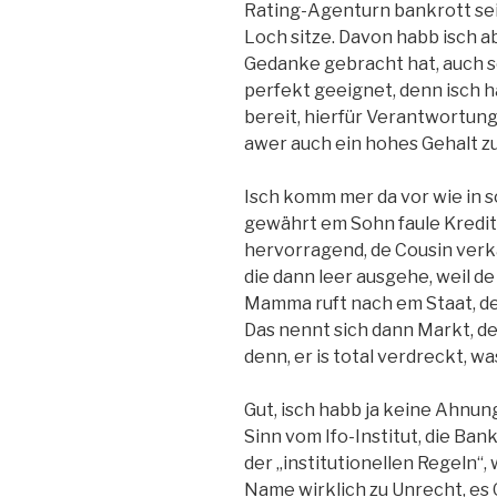
Rating-Agenturn bankrott sei
Loch sitze. Davon habb isch a
Gedanke gebracht hat, auch so
perfekt geeignet, denn isch 
bereit, hierfür Verantwortun
awer auch ein hohes Gehalt zu
Isch komm mer da vor wie in s
gewährt em Sohn faule Kredit
hervorragend, de Cousin verk
die dann leer ausgehe, weil de
Mamma ruft nach em Staat, der
Das nennt sich dann Markt, der 
denn, er is total verdreckt, was
Gut, isch habb ja keine Ahnung
Sinn vom Ifo-Institut, die Ba
der „institutionellen Regeln“, 
Name wirklich zu Unrecht, es 