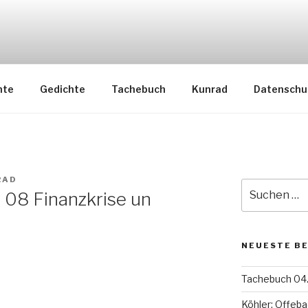
nte
Gedichte
Tachebuch
Kunrad
Datenschu
RAD
Suche
 08 Finanzkrise un
nach:
NEUESTE B
Tachebuch 04.
Köhler: Offeba