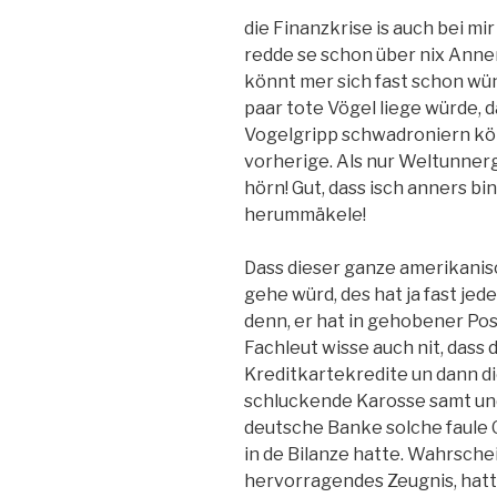
die Finanzkrise is auch bei m
redde se schon über nix Anne
könnt mer sich fast schon wü
paar tote Vögel liege würde, 
Vogelgripp schwadroniern könnt
vorherige. Als nur Weltunner
hörn! Gut, dass isch anners bi
herummäkele!
Dass dieser ganze amerikani
gehe würd, des hat ja fast jed
denn, er hat in gehobener Posi
Fachleut wisse auch nit, das
Kreditkartekredite un dann d
schluckende Karosse samt und
deutsche Banke solche faule 
in de Bilanze hatte. Wahrschein
hervorragendes Zeugnis, hatte.