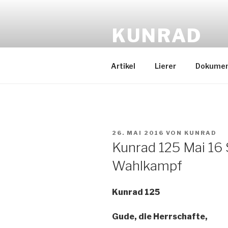
Zum
Inhalt
KUNRAD
springen
Gude, die Herrschafte
Artikel
Lierer
Dokume
VERÖFFENTLICHT
26. MAI 2016
VON
KUNRAD
AM
Kunrad 125 Mai 16
Wahlkampf
Kunrad 125
Gude, die Herrschafte,