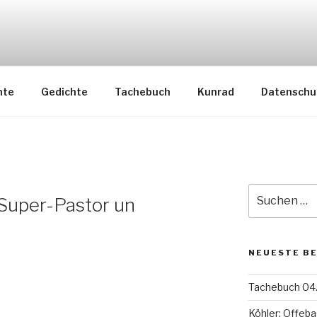
nte
Gedichte
Tachebuch
Kunrad
Datenschu
Suche
 Super-Pastor un
nach:
NEUESTE B
Tachebuch 04.
Köhler: Offeba