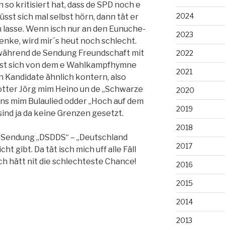
so kritisiert hat, dass de SPD noch e
2024
sst sich mal selbst hörn, dann tät er
 lasse. Wenn isch nur an den Eunuche-
2023
nke, wird mir´s heut noch schlecht.
 während de Sendung Freundschaft mit
2022
sst sich von dem e Wahlkampfhymne
2021
n Kandidate ähnlich kontern, also
Rotter Jörg mim Heino un de „Schwarze
2020
ns mim Bulaulied odder „Hoch auf dem
2019
ind ja da keine Grenzen gesetzt.
2018
die Sendung „DSDDS“ – „Deutschland
2017
 gibt. Da tät isch mich uff alle Fäll
ch hätt nit die schlechteste Chance!
2016
2015
2014
2013