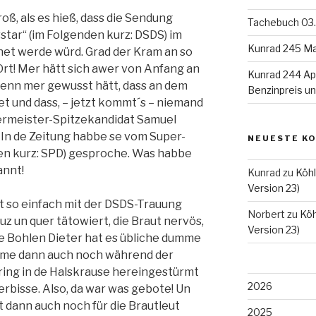
oß, als es hieß, dass die Sendung
Tachebuch 03.
tar“ (im Folgenden kurz: DSDS) im
Kunrad 245 Ma
et werde würd. Grad der Kram an so
rt! Mer hätt sich awer von Anfang an
Kunrad 244 Apr
enn mer gewusst hätt, dass an dem
Benzinpreis u
t und dass, – jetzt kommt´s – niemand
ermeister-Spitzekandidat Samuel
 In de Zeitung habbe se vom Super-
NEUESTE K
en kurz: SPD) gesproche. Was habbe
annt!
Kunrad
zu
Köhl
Version 23)
ht so einfach mit der DSDS-Trauung
Norbert
zu
Köh
z un quer tätowiert, die Braut nervös,
Version 23)
de Bohlen Dieter hat es übliche dumme
kame dann auch noch während der
ing in de Halskrause hereingestürmt
2026
erbisse. Also, da war was gebote! Un
t dann auch noch für die Brautleut
2025