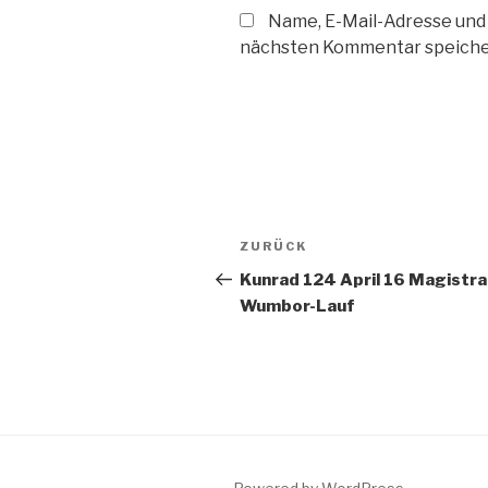
Name, E-Mail-Adresse und
nächsten Kommentar speiche
Beitragsnavigation
Vorheriger
ZURÜCK
Beitrag
Kunrad 124 April 16 Magistra
Wumbor-Lauf