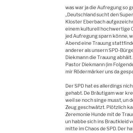
was war ja die Aufregung so gr
„Deutschland sucht den Supers
Kloster Eberbach aufgezeichn
einem kulturell hochwertige O
jed Aufregung sparn könne, w
Abend eine Trauung stattfinde
anderer als unsern SPD-Bürg
Diekmann die Trauung abhält.
Pastor Diekmann (im Folgend
mir Rödermärker uns da gesp
Der SPD hat es allerdings nic
gehabt. De Bräutigam war kreu
weil se noch singe musst, un 
Zeug geschwätzt. Plötzlich 
Zeremonie Hunde mit de Traur
un habbe sich ins Brautkleid v
mitte im Chaos de SPD. Der ha