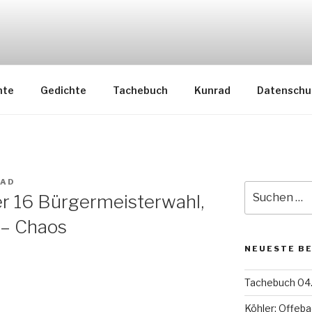
nte
Gedichte
Tachebuch
Kunrad
Datenschu
RAD
Suche
r 16 Bürgermeisterwahl,
nach:
 – Chaos
NEUESTE B
Tachebuch 04.
Köhler: Offeba