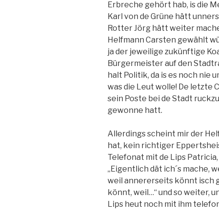
Erbreche gehört hab, is die M
Karl von de Grüne hätt unners
Rotter Jörg hätt weiter mach
Helfmann Carsten gewählt würd
ja der jeweilige zukünftige K
Bürgermeister auf den Stadtra
halt Politik, da is es noch nie
was die Leut wolle! De letzte
sein Poste bei de Stadt ruckz
gewonne hatt.
Allerdings scheint mir der He
hat, kein richtiger Eppertshei
Telefonat mit de Lips Patricia,
„Eigentlich dät ich´s mache, we
weil annererseits könnt isch 
könnt, weil…“ und so weiter, u
Lips heut noch mit ihm telefon