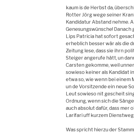
kaum is de Herbst da, überschl
Rotter Jörg wege seiner Kran
Kandidatur Abstand nehme. An 
Genesungswünsche! Danach gin
Lips Patricia hat sofort gesac
erheblich besser wär als die 
Zeitung lese, dass sie ihrn p
Steiger angerufe hätt, un dann
Carsten gekomme, weil unne
sowieso keiner als Kandidat i
etwa so, wie wenn bei einem
un de Vorsitzende ein neue Sol
Leut sowieso nit gescheit sing
Ordnung, wenn sich die Sänger
auch absolut dafür, dass mer
Larifari uff kurzem Dienstweg
Was spricht hierzu der Stammt