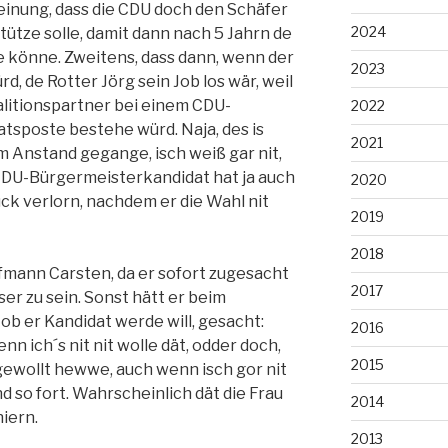
einung, dass die CDU doch den Schäfer
2024
tütze solle, damit dann nach 5 Jahrn de
e könne. Zweitens, dass dann, wenn der
2023
, de Rotter Jörg sein Job los wär, weil
oalitionspartner bei einem CDU-
2022
tsposte bestehe würd. Naja, des is
2021
 um Anstand gegange, isch weiß gar nit,
 CDU-Bürgermeisterkandidat hat ja auch
2020
uck verlorn, nachdem er die Wahl nit
2019
2018
lfmann Carsten, da er sofort zugesacht
2017
ser zu sein. Sonst hätt er beim
 ob er Kandidat werde will, gesacht:
2016
nn ich´s nit nit wolle dät, odder doch,
2015
gewollt hewwe, auch wenn isch gor nit
nd so fort. Wahrscheinlich dät die Frau
2014
iern.
2013