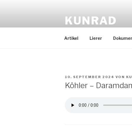
Zum
Inhalt
KUNRAD
springen
Gude, die Herrschafte
Artikel
Lierer
Dokume
VERÖFFENTLICHT
10. SEPTEMBER 2024
VON
K
AM
Köhler – Daramda