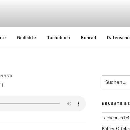
nte
Gedichte
Tachebuch
Kunrad
Datenschu
UNRAD
Suche
m
nach:
NEUESTE B
Tachebuch 04.
Köhler: Offeba