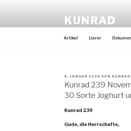
Zum
Inhalt
KUNRAD
springen
Gude, die Herrschafte
Artikel
Lierer
Dokume
VERÖFFENTLICHT
6. JANUAR 2026
VON
KUNRAD
AM
Kunrad 239 Nove
30 Sorte Joghurt 
Kunrad 239
Gude, die Herrschafte,