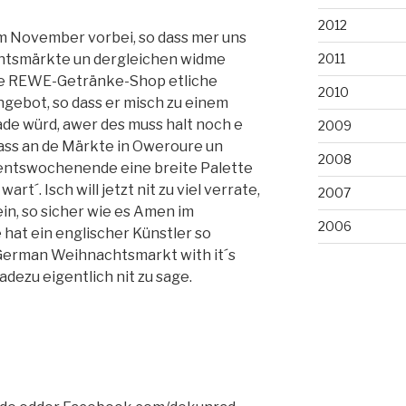
2012
 im November vorbei, so dass mer uns
chtsmärkte un dergleichen widme
2011
de REWE-Getränke-Shop etliche
2010
gebot, so dass er misch zu einem
ade würd, awer des muss halt noch e
2009
 dass an de Märkte in Oweroure un
2008
ventswochenende eine breite Palette
rt´. Isch will jetzt nit zu viel verrate,
2007
in, so sicher wie es Amen im
2006
hat ein englischer Künstler so
e German Weihnachtsmarkt with it´s
adezu eigentlich nit zu sage.