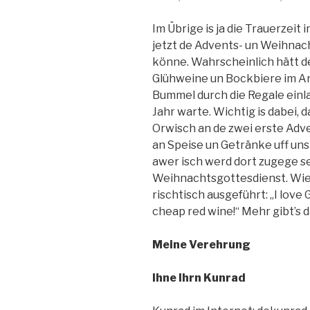
Im Übrige is ja die Trauerzeit
jetzt de Advents- un Weihna
könne. Wahrscheinlich hätt 
Glühweine un Bockbiere im An
Bummel durch die Regale einl
Jahr warte. Wichtig is dabei,
Orwisch an de zwei erste Ad
an Speise un Getränke uff uns wa
awer isch werd dort zugege se
Weihnachtsgottesdienst. Wie 
rischtisch ausgeführt: „I lov
cheap red wine!“ Mehr gibt’s d
Meine Verehrung
Ihne Ihrn Kunrad