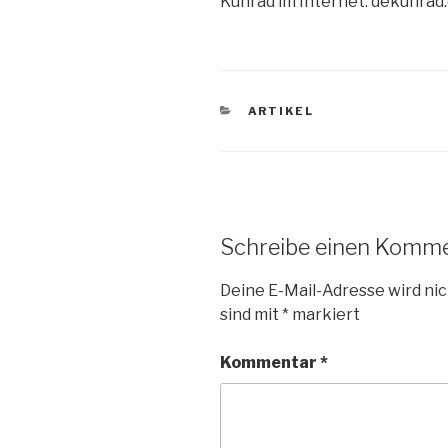
Kunrad im Internet: dekunra
KATEGORIEN
ARTIKEL
Schreibe einen Komm
Deine E-Mail-Adresse wird nic
sind mit
*
markiert
Kommentar
*