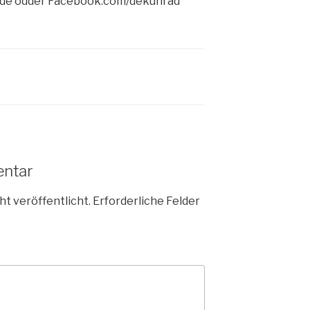
d.de odder Facebook.com/dekunrad
entar
ht veröffentlicht.
Erforderliche Felder