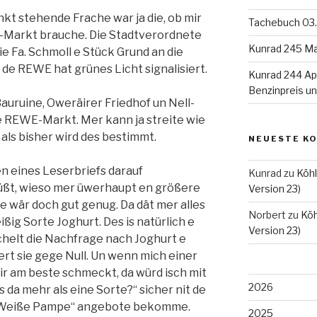
unkt stehende Frache war ja die, ob mir
Tachebuch 03.
Markt brauche. Die Stadtverordnete
Kunrad 245 Ma
e Fa. Schmoll e Stück Grund an die
de REWE hat grünes Licht signalisiert.
Kunrad 244 Apr
Benzinpreis u
uruine, Oweräirer Friedhof un Nell-
e REWE-Markt. Mer kann ja streite wie
 als bisher wird des bestimmt.
NEUESTE K
 eines Leserbriefs darauf
Kunrad
zu
Köhl
wüßt, wieso mer üwerhaupt en größere
Version 23)
e wär doch gut genug. Da dät mer alles
Norbert
zu
Köh
ißig Sorte Joghurt. Des is natürlich e
Version 23)
chelt die Nachfrage nach Joghurt e
iert sie gege Null. Un wenn mich einer
ir am beste schmeckt, da würd isch mit
2026
 da mehr als eine Sorte?“ sicher nit de
 „Weiße Pampe“ angebote bekomme.
2025