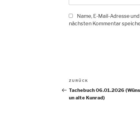
Name, E-Mail-Adresse und
nächsten Kommentar speiche
Beitragsnavigation
Vorheriger
ZURÜCK
Beitrag
Tachebuch 06.01.2026 (Wün
un alte Kunrad)