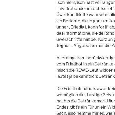
Isch mein, isch hätt vor länge
linksdrehende un rechtsdrehe
Üwerkandidelte wahrscheinli
sin Berichte, die in ganz en
unner „Erledigt, kann fort!“ 
des Informatione, die de Ra
üwerschritte habbe.. Kurz un 
Joghurt-Angebot an mir die Z
Allerdings is zu berücksicht
vom Friedhof in ein Getränke
misch die REWE-Leut widder 
lautet ja bekanntlich: Geträn
Die Friedhofsnähe is awer kei
womöglich die durstige Geist
nachts die Getränkemarktflur
Endes gibt’s ein Für un ein Wid
Sach, also nemme mir es, wie´