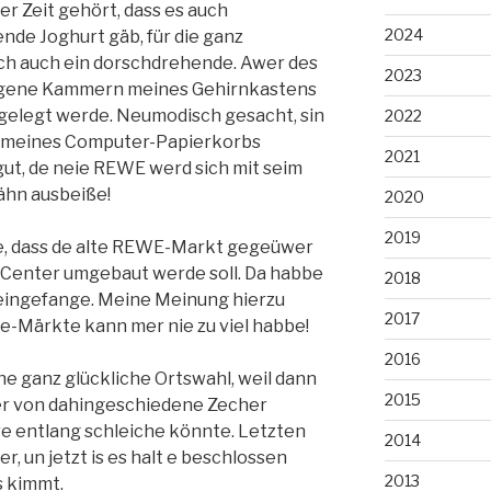
rer Zeit gehört, dass es auch
2024
nde Joghurt gäb, für die ganz
ch auch ein dorschdrehende. Awer des
2023
tlegene Kammern meines Gehirnkastens
abgelegt werde. Neumodisch gesacht, sin
2022
nd meines Computer-Papierkorbs
2021
gut, de neie REWE werd sich mit seim
ähn ausbeiße!
2020
2019
ige, dass de alte REWE-Markt gegeüwer
-Center umgebaut werde soll. Da habbe
2018
eingefange. Meine Meinung hierzu
2017
ke-Märkte kann mer nie zu viel habbe!
2016
ne ganz glückliche Ortswahl, weil dann
2015
er von dahingeschiedene Zecher
e entlang schleiche könnte. Letzten
2014
er, un jetzt is es halt e beschlossen
2013
s kimmt.