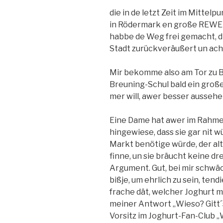
die in de letzt Zeit im Mittelp
in Rödermark en große REWE-
habbe de Weg frei gemacht, di
Stadt zurückveräußert un ach 
Mir bekomme also am Tor zu Ba
Breuning-Schul bald ein groß
mer will, awer besser aussehe
Eine Dame hat awer im Rahmen
hingewiese, dass sie gar nit 
Markt benötige würde, der alt
finne, un sie bräucht keine dre
Argument. Gut, bei mir schwä
bißje, um ehrlich zu sein, tend
frache dät, welcher Joghurt m
meiner Antwort „Wieso? Gitt´s
Vorsitz im Joghurt-Fan-Club