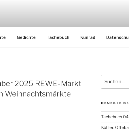
nte
Gedichte
Tachebuch
Kunrad
Datenschu
Suche
mber 2025 REWE-Markt,
nach:
un Weihnachtsmärkte
NEUESTE B
Tachebuch 04.
Köhler: Offeba